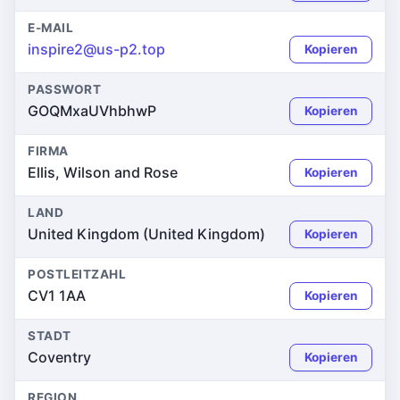
E-MAIL
inspire2@us-p2.top
Kopieren
PASSWORT
GOQMxaUVhbhwP
Kopieren
FIRMA
Ellis, Wilson and Rose
Kopieren
LAND
United Kingdom (United Kingdom)
Kopieren
POSTLEITZAHL
CV1 1AA
Kopieren
STADT
Coventry
Kopieren
REGION