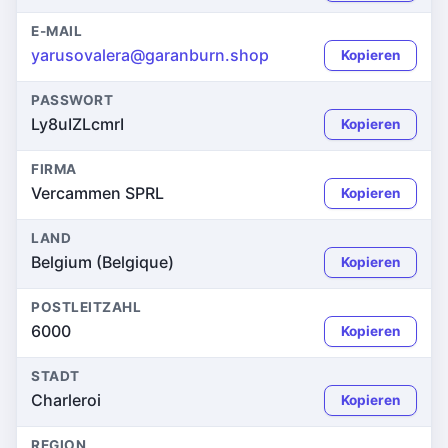
E-MAIL
yarusovalera@garanburn.shop
Kopieren
PASSWORT
Ly8uIZLcmrI
Kopieren
FIRMA
Vercammen SPRL
Kopieren
LAND
Belgium (Belgique)
Kopieren
POSTLEITZAHL
6000
Kopieren
STADT
Charleroi
Kopieren
REGION