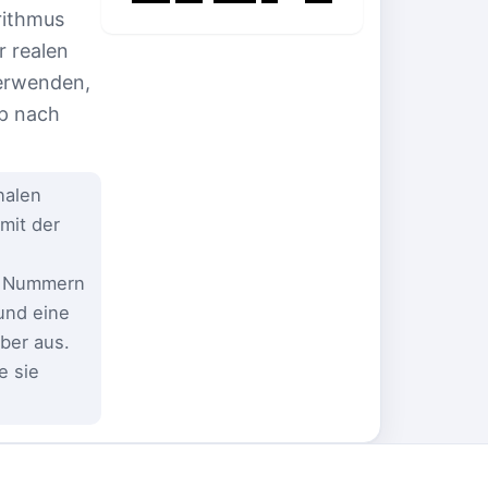
rithmus
 realen
verwenden,
pp nach
nalen
mit der
ne Nummern
und eine
ber aus.
e sie