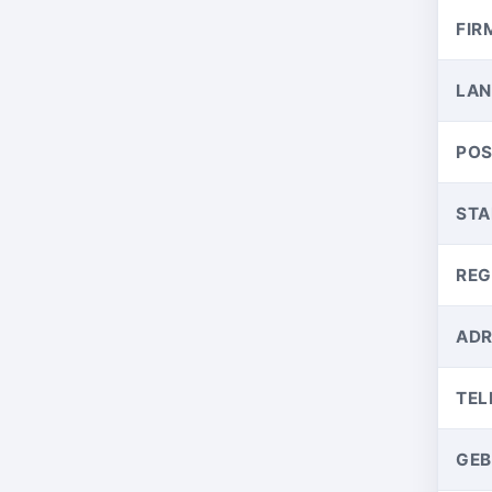
FIR
LA
POS
STA
REG
ADR
TEL
GE