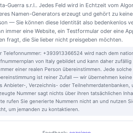
ta-Guerra s.r.l.. Jedes Feld wird in Echtzeit vom Algo
eres Namen-Generators erzeugt und gehört zu keiner
son — Sie können diese Identität also bedenkenlos 
n immer eine Website, ein Testformular oder eine A
en fragt, die Sie lieber nicht preisgeben möchten.
r Telefonnummer: +393913366524 wird nach dem natio
fnummernplan von Italy gebildet und kann daher zufällig 
mmer einer realen Person übereinstimmen. Jede solche
ereinstimmung ist reiner Zufall — wir übernehmen kei
s Anbieter-, Verzeichnis- oder Teilnehmerdatenbanken, 
zeugte Nummer sagt nichts über ihren tatsächlichen Inha
tte rufen Sie generierte Nummern nicht an und nutzen Si
cht, um jemanden zu kontaktieren.
Feedback:
anzeigen