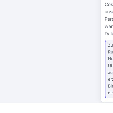
Cos
uns
Per
wan
Dat
Zu
Ru
Nu
Üb
au
er
Bi
ni