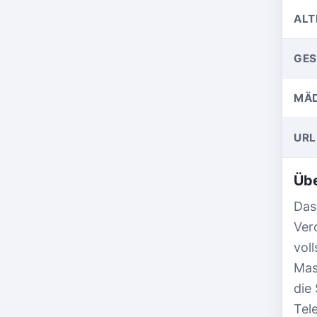
ALT
GE
MÄD
URL
Übe
Das
Vero
vol
Mas
die
Tel