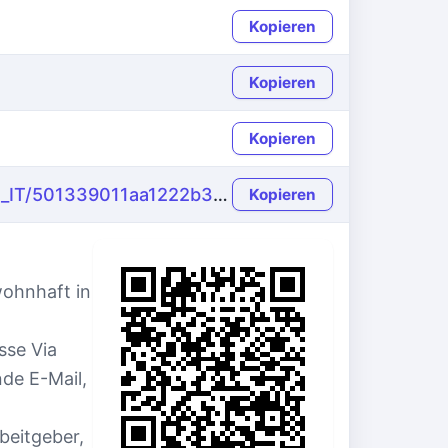
Kopieren
Kopieren
Kopieren
https://name-fake.com/de/it_IT/501339011aa1222b3ef3d66efcc09423
Kopieren
wohnhaft in
sse Via
nde E-Mail,
beitgeber,