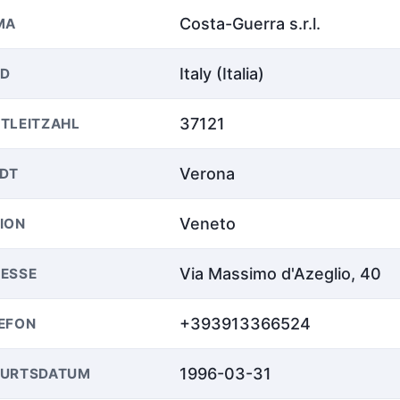
Costa-Guerra s.r.l.
MA
Italy (Italia)
ND
37121
TLEITZAHL
Verona
DT
Veneto
ION
Via Massimo d'Azeglio, 40
ESSE
+393913366524
EFON
1996-03-31
BURTSDATUM