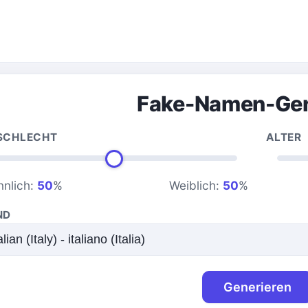
Fake-Namen-Gen
SCHLECHT
ALTER
nlich:
50
%
Weiblich:
50
%
ND
Generieren