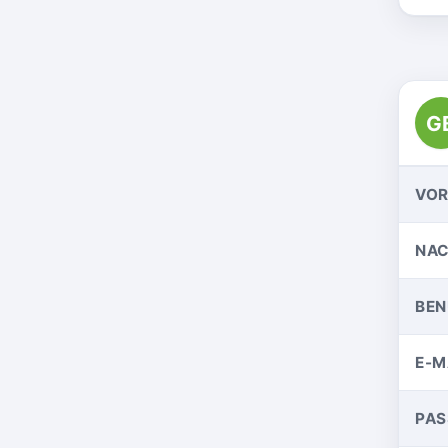
G
VO
NA
BE
E-M
PA