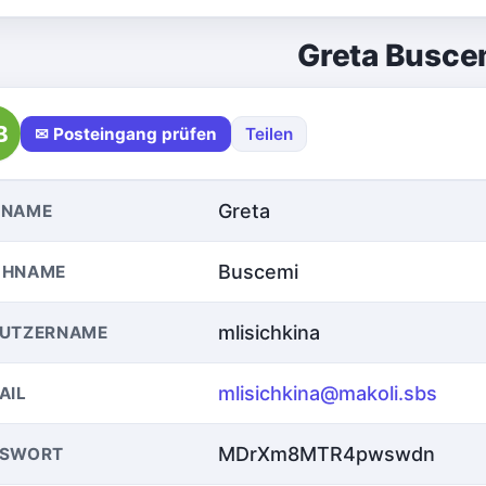
Greta Busce
B
✉ Posteingang prüfen
Teilen
Greta
RNAME
Buscemi
CHNAME
mlisichkina
NUTZERNAME
mlisichkina@makoli.sbs
AIL
MDrXm8MTR4pwswdn
SSWORT