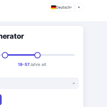
Deutsch
◐
▾
erator
19
–
57
Jahre alt