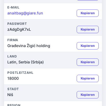
E-MAIL
anaitbag@giare.fun
Kopieren
PASSWORT
zAdgDgK7xL
Kopieren
FIRMA
Građevina Žigić holding
Kopieren
LAND
Latin, Serbia (Srbija)
Kopieren
POSTLEITZAHL
18000
Kopieren
STADT
Niš
Kopieren
REGION