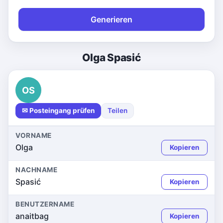
Generieren
Olga Spasić
OS
✉ Posteingang prüfen
Teilen
VORNAME
Olga
Kopieren
NACHNAME
Spasić
Kopieren
BENUTZERNAME
anaitbag
Kopieren