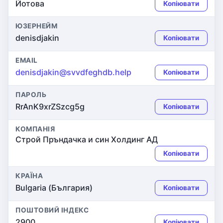
Йотова
Копіювати
ЮЗЕРНЕЙМ
denisdjakin
Копіювати
EMAIL
denisdjakin@svvdfeghdb.help
Копіювати
ПАРОЛЬ
RrAnK9xrZSzcg5g
Копіювати
КОМПАНІЯ
Строй Пръндачка и син Холдинг АД
Копіювати
КРАЇНА
Bulgaria (България)
Копіювати
ПОШТОВИЙ ІНДЕКС
2900
Копіювати