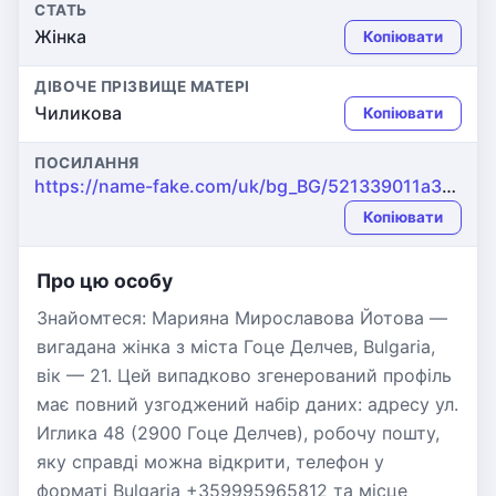
СТАТЬ
Жінка
Копіювати
ДІВОЧЕ ПРІЗВИЩЕ МАТЕРІ
Чиликова
Копіювати
ПОСИЛАННЯ
https://name-fake.com/uk/bg_BG/521339011a3e823b55c37e813eeeaf47
Копіювати
Про цю особу
Знайомтеся: Марияна Мирославова Йотова —
вигадана жінка з міста Гоце Делчев, Bulgaria,
вік — 21. Цей випадково згенерований профіль
має повний узгоджений набір даних: адресу ул.
Иглика 48 (2900 Гоце Делчев), робочу пошту,
яку справді можна відкрити, телефон у
форматі Bulgaria +359995965812 та місце