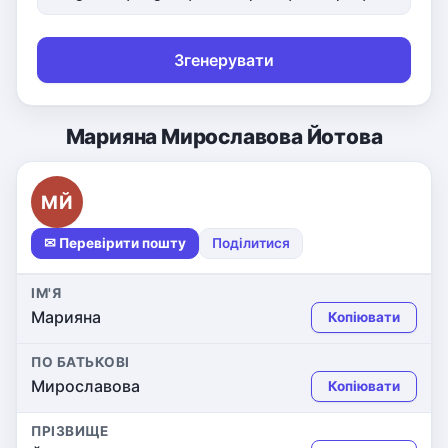
Згенерувати
Марияна Мирославова Йотова
МЙ
✉ Перевірити пошту
Поділитися
ІМ'Я
Марияна
Копіювати
ПО БАТЬКОВІ
Мирославова
Копіювати
ПРІЗВИЩЕ