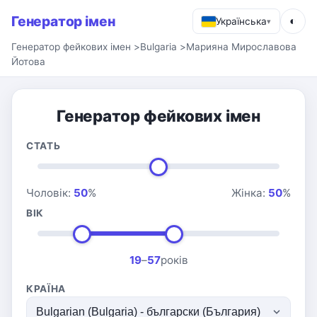
Генератор імен
◐
Українська
▾
Генератор фейкових імен
>
Bulgaria
>
Марияна Мирославова
Йотова
Генератор фейкових імен
СТАТЬ
Чоловік:
50
%
Жінка:
50
%
ВІК
19
–
57
років
КРАЇНА