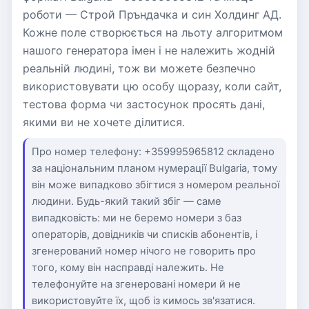
роботи — Строй Пръндачка и син Холдинг АД.
Кожне поле створюється на льоту алгоритмом
нашого генератора імен і не належить жодній
реальній людині, тож ви можете безпечно
використовувати цю особу щоразу, коли сайт,
тестова форма чи застосунок просять дані,
якими ви не хочете ділитися.
Про номер телефону: +359995965812 складено
за національним планом нумерації Bulgaria, тому
він може випадково збігтися з номером реальної
людини. Будь-який такий збіг — саме
випадковість: ми не беремо номери з баз
операторів, довідників чи списків абонентів, і
згенерований номер нічого не говорить про
того, кому він насправді належить. Не
телефонуйте на згенеровані номери й не
використовуйте їх, щоб із кимось зв'язатися.