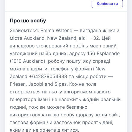
Копіювати
Про цю особу
Знайомтеся: Emma Watene — вигадана жінка з
міста Auckland, New Zealand, вік — 32. Цей
випадково згенерований профіль має повний
узгоджений набір даних: адресу 156 Esplanade
(1010 Auckland), робочу пошту, яку справді
можна відкрити, телефон у форматі New
Zealand +642879054938 та місце роботи —
Friesen, Jacobi and Sipes. Кожне поле
створюється на льоту алгоритмом нашого
генератора імен і не належить жодній реальній
людині, тож ви можете безпечно
використовувати цю особу щоразу, коли сайт,
тестова форма чи застосунок просять дані,
якими ви не хочете ділитися.