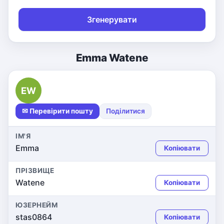
Згенерувати
Emma Watene
EW
✉ Перевірити пошту
Поділитися
ІМ'Я
Emma
Копіювати
ПРІЗВИЩЕ
Watene
Копіювати
ЮЗЕРНЕЙМ
stas0864
Копіювати