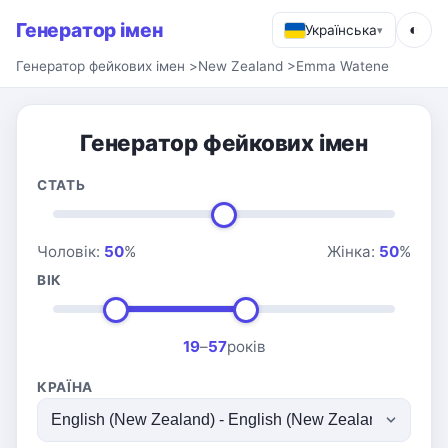
Генератор імен
◐
Українська
▾
Генератор фейкових імен
>
New Zealand
>
Emma Watene
Генератор фейкових імен
СТАТЬ
Чоловік:
50
%
Жінка:
50
%
ВІК
19
–
57
років
КРАЇНА