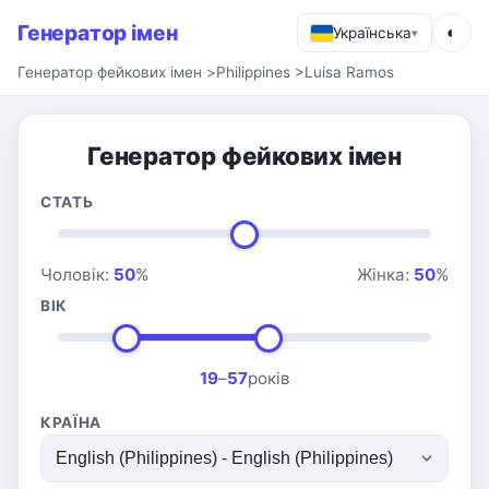
Генератор імен
◐
Українська
▾
Генератор фейкових імен
>
Philippines
>
Luisa Ramos
Генератор фейкових імен
СТАТЬ
Чоловік:
50
%
Жінка:
50
%
ВІК
19
–
57
років
КРАЇНА