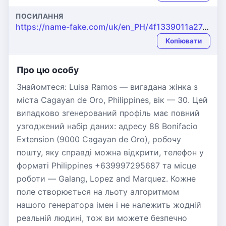
ПОСИЛАННЯ
https://name-fake.com/uk/en_PH/4f1339011a274de50eaa8a9e27ce8ad3
Копіювати
Про цю особу
Знайомтеся: Luisa Ramos — вигадана жінка з
міста Cagayan de Oro, Philippines, вік — 30. Цей
випадково згенерований профіль має повний
узгоджений набір даних: адресу 88 Bonifacio
Extension (9000 Cagayan de Oro), робочу
пошту, яку справді можна відкрити, телефон у
форматі Philippines +639997295687 та місце
роботи — Galang, Lopez and Marquez. Кожне
поле створюється на льоту алгоритмом
нашого генератора імен і не належить жодній
реальній людині, тож ви можете безпечно