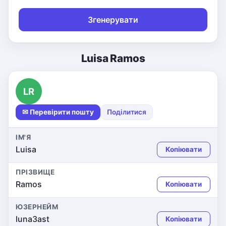
Згенерувати
Luisa Ramos
LR
✉ Перевірити пошту
Поділитися
ІМ'Я
Luisa
Копіювати
ПРІЗВИЩЕ
Ramos
Копіювати
ЮЗЕРНЕЙМ
luna3ast
Копіювати