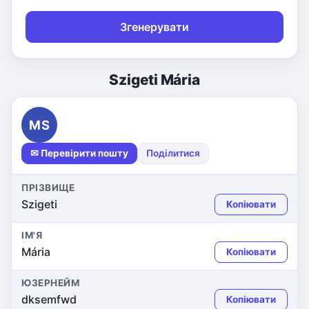
Згенерувати
Szigeti Mária
MS
✉ Перевірити пошту
Поділитися
ПРІЗВИЩЕ
Szigeti
Копіювати
ІМ'Я
Mária
Копіювати
ЮЗЕРНЕЙМ
dksemfwd
Копіювати