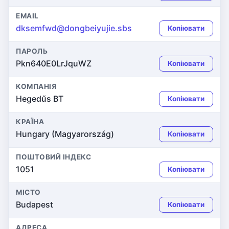
EMAIL
dksemfwd@dongbeiyujie.sbs
Копіювати
ПАРОЛЬ
Pkn640E0LrJquWZ
Копіювати
КОМПАНІЯ
Hegedűs BT
Копіювати
КРАЇНА
Hungary (Magyarország)
Копіювати
ПОШТОВИЙ ІНДЕКС
1051
Копіювати
МІСТО
Budapest
Копіювати
АДРЕСА