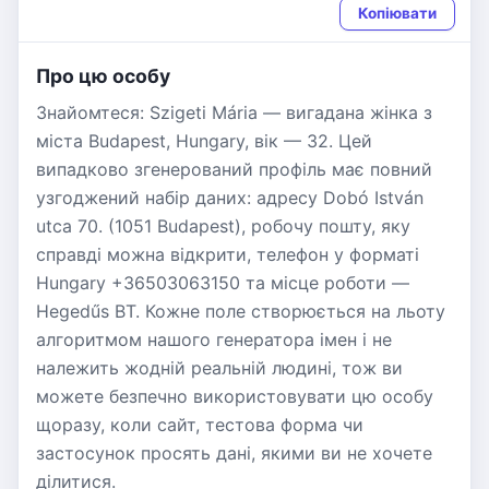
Копіювати
Про цю особу
Знайомтеся: Szigeti Mária — вигадана жінка з
міста Budapest, Hungary, вік — 32. Цей
випадково згенерований профіль має повний
узгоджений набір даних: адресу Dobó István
utca 70. (1051 Budapest), робочу пошту, яку
справді можна відкрити, телефон у форматі
Hungary +36503063150 та місце роботи —
Hegedűs BT. Кожне поле створюється на льоту
алгоритмом нашого генератора імен і не
належить жодній реальній людині, тож ви
можете безпечно використовувати цю особу
щоразу, коли сайт, тестова форма чи
застосунок просять дані, якими ви не хочете
ділитися.