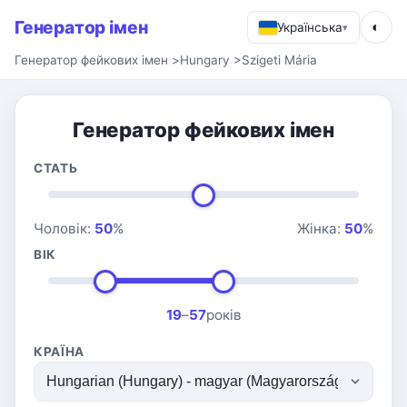
Генератор імен
◐
Українська
▾
Генератор фейкових імен
>
Hungary
>
Szigeti Mária
Генератор фейкових імен
СТАТЬ
Чоловік:
50
%
Жінка:
50
%
ВІК
19
–
57
років
КРАЇНА