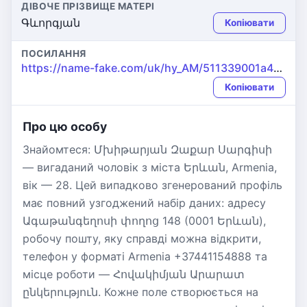
ДІВОЧЕ ПРІЗВИЩЕ МАТЕРІ
Գևորգյան
Копіювати
ПОСИЛАННЯ
https://name-fake.com/uk/hy_AM/511339001a44d1b0bda402ed14fd05a3
Копіювати
Про цю особу
Знайомтеся: Մխիթարյան Զաքար Սարգիսի
— вигаданий чоловік з міста Երևան, Armenia,
вік — 28. Цей випадково згенерований профіль
має повний узгоджений набір даних: адресу
Ագաթանգեղոսի փողոց 148 (0001 Երևան),
робочу пошту, яку справді можна відкрити,
телефон у форматі Armenia +37441154888 та
місце роботи — Հովակիմյան Արարատ
ընկերություն. Кожне поле створюється на