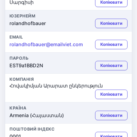
Սարգիսի
Копіювати
ЮЗЕРНЕЙМ
rolandhofbauer
Копіювати
EMAIL
rolandhofbauer@emailviet.com
Копіювати
ПАРОЛЬ
EST9a1BBD2N
Копіювати
КОМПАНІЯ
Հովակիմյան Արարատ ընկերություն
Копіювати
КРАЇНА
Armenia (Հայաստան)
Копіювати
ПОШТОВИЙ ІНДЕКС
0001
Копіювати