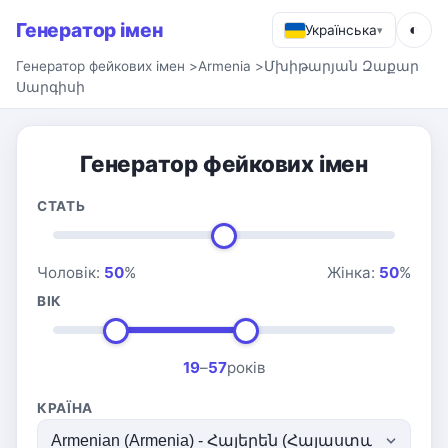
Генератор імен
◐
Українська
▾
Генератор фейкових імен
>
Armenia
>
Մխիթարյան Զաքար
Սարգիսի
Генератор фейкових імен
СТАТЬ
Чоловік:
50
%
Жінка:
50
%
ВІК
19
–
57
років
КРАЇНА