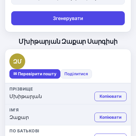
Згенерувати
Մխիթարյան Զաքար Սարգիսի
ԶՄ
✉ Перевірити пошту
Поділитися
ПРІЗВИЩЕ
Մխիթարյան
Копіювати
ІМ'Я
Զաքար
Копіювати
ПО БАТЬКОВІ