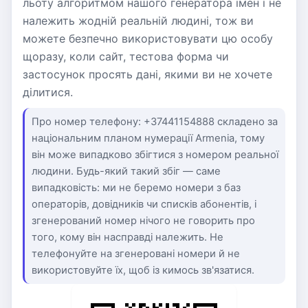
льоту алгоритмом нашого генератора імен і не
належить жодній реальній людині, тож ви
можете безпечно використовувати цю особу
щоразу, коли сайт, тестова форма чи
застосунок просять дані, якими ви не хочете
ділитися.
Про номер телефону: +37441154888 складено за
національним планом нумерації Armenia, тому
він може випадково збігтися з номером реальної
людини. Будь-який такий збіг — саме
випадковість: ми не беремо номери з баз
операторів, довідників чи списків абонентів, і
згенерований номер нічого не говорить про
того, кому він насправді належить. Не
телефонуйте на згенеровані номери й не
використовуйте їх, щоб із кимось зв'язатися.