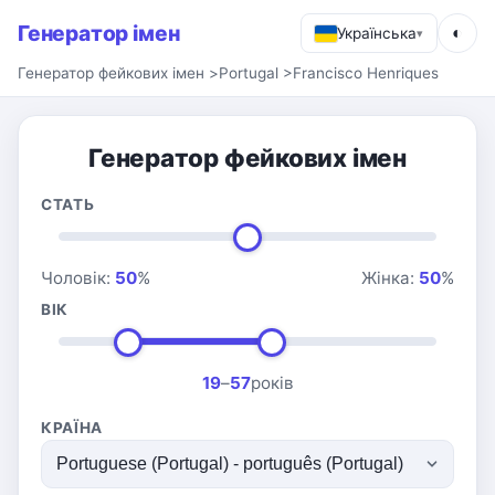
Генератор імен
◐
Українська
▾
Генератор фейкових імен
>
Portugal
>
Francisco Henriques
Генератор фейкових імен
СТАТЬ
Чоловік:
50
%
Жінка:
50
%
ВІК
19
–
57
років
КРАЇНА